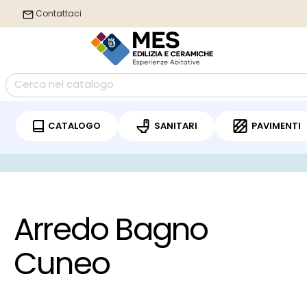
Contattaci
CATALOGO
SANITARI
PAVIMENTI
/
Home
Arredo Bagno Cuneo
Arredo Bagno
Cuneo