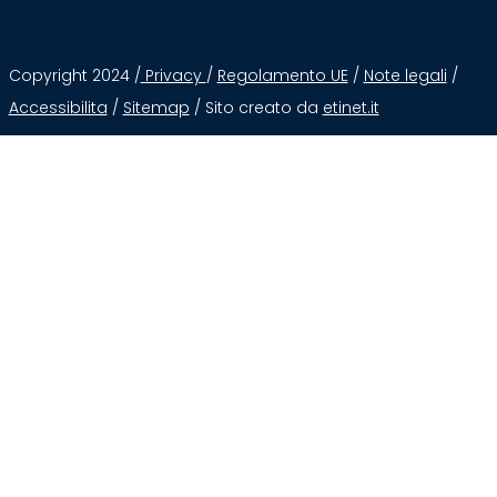
Copyright 2024 /
Privacy
/
Regolamento UE
/
Note legali
/
Accessibilita
/
Sitemap
/ Sito creato da
etinet.it