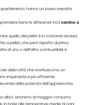
’appartamento, hanno un basso impatto
rendere bene le differenze tra il
camino a
tre quello del pellet è in costante ascesa.
o a pellet, che però rispetto al primo
a di uno o dell’altro combustibile è
icole della città che sostituiscono un
o inquinante e più efficiente.
 a seconda della potenza dell’apparecchio
umo alla F, sinonimo di maggior consumo.
le, in base alle temperature medie di ogni