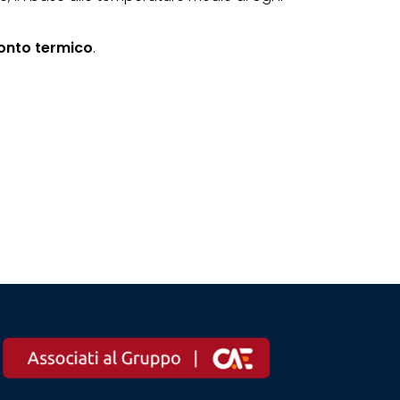
conto termico
.