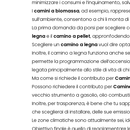
minimizzare i consumi e l’inquinamento, sa
I
camini a biomassa
, ad esempio, rappre
sull’ambiente, consentono a chi li monta di 
La prima domanda da porsi per scegliere cor
legna
e il
camino a pellet
, appronfodendo v
Scegliere un
camino a legna
vuol dire opta
Inoltre, il camino a legna funziona anche s
permette la programmazione dell’accensione
legata principalmente allo stile di vita di c
Ma come si richiede il contributo per
Camine
Possono richiedere il contributo per
Camine
vecchio strumento a gasolio, olio combust
Inoltre, per trasparenza, è bene che tu sap
che sceglierai di installare, delle sue emiss
Le zone climatiche sono attualmente sei, ide
Obiettivo finale è quello di regolamentare l