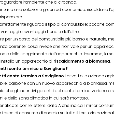
lvaguardare l’ambiente che ci circonda.
sentano una soluzione green ed economica: riscaldano l
risparmiare.
rettamente riguarda il tipo di combustibile: occorre comp
antaggi e svantaggi di uno e dell’altro.
re per un costo del combustibile più basso e naturale, men
enza corrente, cosa invece che non vale per un apparecchi
 e dello spegnimento dell’apparecchio. Insomma, la scelt
hi installa un apparecchio di
riscaldamento a biomassa
.
tti conto termico a Savigliano
?
tti conto termico a Savigliano
i privati o le aziende agr
ibile, carbone con un nuovo apparecchio a biomassa, men
pia che gli incentivi garantiti dal conto termico variano
ioni e della zona climatica in cui sarà montato.
ntificate con le lettere: dalla A che indica il minor cons
e fasce di consumo di energia su tutto il territorio naziona