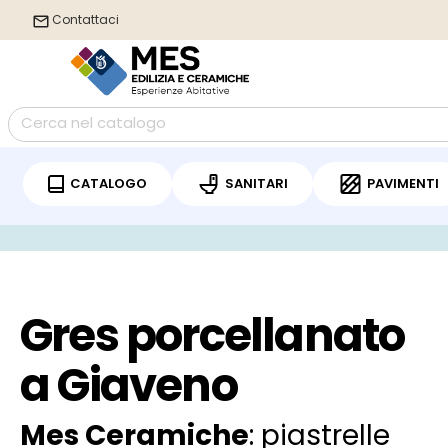
Contattaci
CATALOGO
SANITARI
PAVIMENTI
/
Home
Gres porcellanato Giaveno
Gres porcellanato
a Giaveno
Mes Ceramiche
: piastrelle