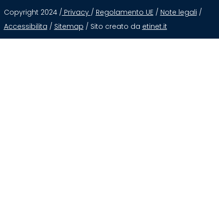
Copyright 2024 /
Privacy
/
Regolamento UE
/
Note legali
/
Accessibilita
/
Sitemap
/ Sito creato da
etinet.it