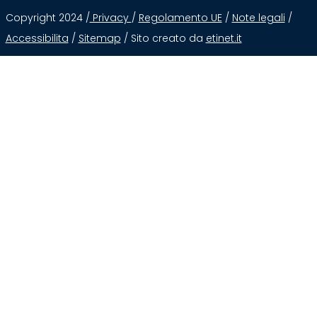
Copyright 2024 /
Privacy
/
Regolamento UE
/
Note legali
/
Accessibilita
/
Sitemap
/ Sito creato da
etinet.it