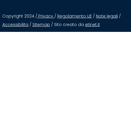
Copyright 2024 /
Privacy
/
Regolamento UE
/
Note legali
/
Accessibilita
/
Sitemap
/ Sito creato da
etinet.it