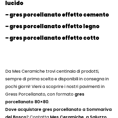
lucido
– gres porcellanato effetto cemento
– gres porcellanato effetto legno
– gres porcellanato effetto cotto
Da Mes Ceramiche trovi centinaia di prodotti,
sempre di prima scelta e disponibili in consegna in
pochi giorni! Vieni a scoprire i nostri pavimenti in
Gress Porcellanato, con formato
gres
porcellanato 80×80
.
Dove acquistare gres porcellanato a Sommariva
del Bosco
? Contatta
Mes Ceramiche, a Saluzzo,