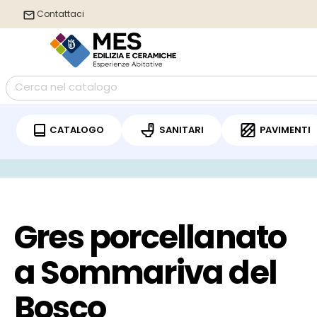
Contattaci
CATALOGO
SANITARI
PAVIMENTI
/
Home
Gres porcellanato Sommariva del Bosco
Gres porcellanato
a Sommariva del
Bosco