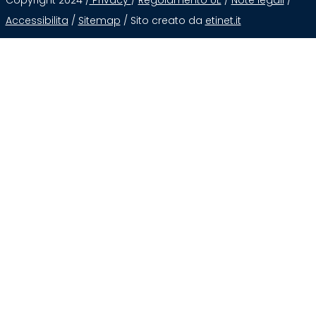
Accessibilita
/
Sitemap
/ Sito creato da
etinet.it