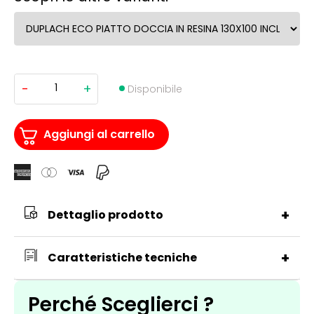
-
+
DUPLACH
Disponibile
ECO
PIATTO
DOCCIA
IN
Aggiungi al carrello
RESINA
130X100
INCLUSO
DI
SIFONE
quantità
+
Dettaglio prodotto
+
Caratteristiche tecniche
Perché Sceglierci ?