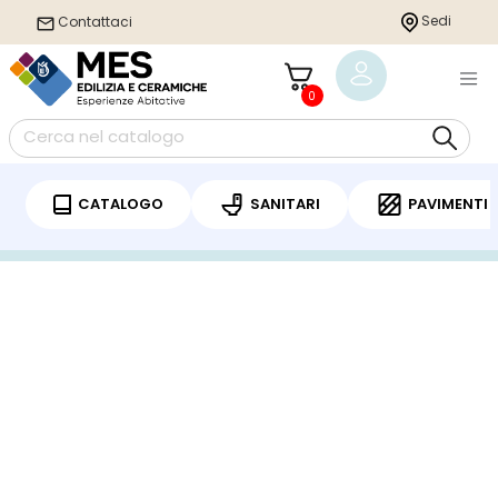
Sedi
Contattaci
0
CATALOGO
SANITARI
PAVIMENTI
Home
/
Sanitari
/
Piatto doccia
/ DUPLACH ECO PIATTO DOCCIA IN RESINA
130X100 INCLUSO DI SIFONE