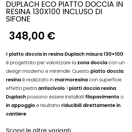
DUPLACH ECO PIATTO DOCCIA IN
RESINA 130X100 INCLUSO DI
SIFONE
348,00
€
Il
piatto doccia in resina Duplach misura 130×100
è progettato per valorizzare la
zona doccia
con un
design moderno e minimale. Questo
piatto doccia
resina
è realizzato in
marmoresina
con superficie
effetto pietra
antiscivolo
. I
piatti doccia resina
Duplach
possono essere installati
filopavimento
o
in appoggio
e risultano
riducibili direttamente in
cantiere
.
Scopri le altre varianti