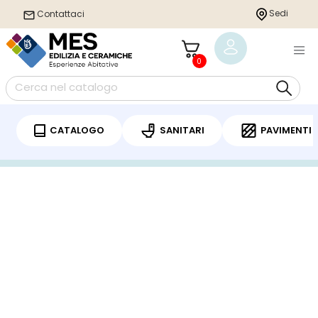
Sedi
Contattaci
0
CATALOGO
SANITARI
PAVIMENTI
Home
/
Sanitari
/
Piatto doccia
/ DUPLACH ECO PIATTO DOCCIA IN RESINA
170X100 INCLUSO DI SIFONE