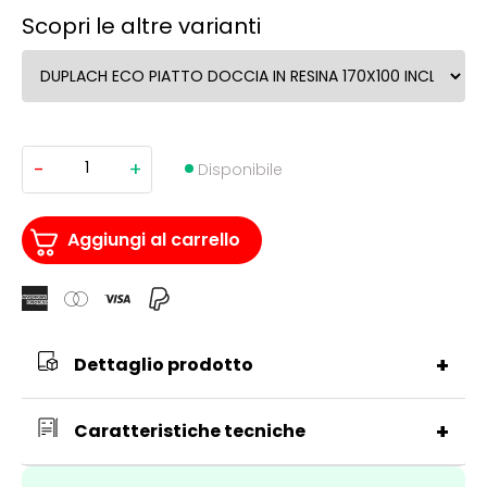
Scopri le altre varianti
-
+
DUPLACH
Disponibile
ECO
PIATTO
DOCCIA
IN
Aggiungi al carrello
RESINA
170X100
INCLUSO
DI
SIFONE
quantità
+
Dettaglio prodotto
+
Caratteristiche tecniche