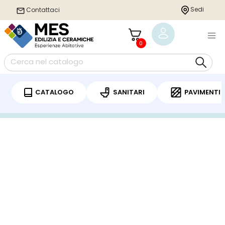
Sedi
Contattaci
0
CATALOGO
SANITARI
PAVIMENTI
Home
/
Sanitari
/
Piatto doccia
/ DUPLACH ECO PIATTO DOCCIA IN RESINA
170X80 INCLUSO DI SIFONE