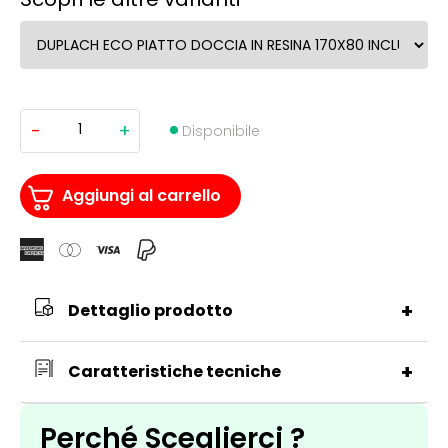
-
+
DUPLACH
Disponibile
ECO
PIATTO
DOCCIA
IN
Aggiungi al carrello
RESINA
170X80
INCLUSO
DI
SIFONE
quantità
+
Dettaglio prodotto
+
Caratteristiche tecniche
Perché Sceglierci ?