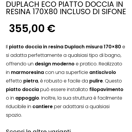
DUPLACH ECO PIATTO DOCCIA IN
RESINA 170X80 INCLUSO DI SIFONE
355,00
€
Il
piatto doccia in resina Duplach misura 170×80
e
si adatta perfettamente a qualsiasi tipo di bagno,
offrendo un
design moderno
e pratico. Realizzato
in
marmoresina
con una superficie
antiscivolo
effetto
pietra
, è robusto e facile da
pulire
. Questo
piatto doccia
può essere installato
filopavimento
o in
appoggio
. Inoltre, la sua struttura è facilmente
riducibile in
cantiere
per adattarsi a qualsiasi
spazio.
Scopri le altre varianti