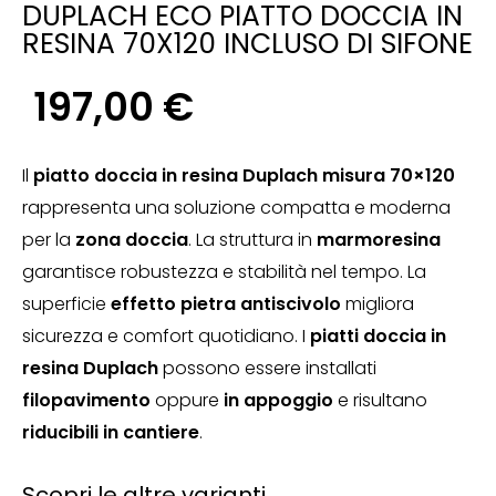
DUPLACH ECO PIATTO DOCCIA IN
RESINA 70X120 INCLUSO DI SIFONE
197,00
€
Il
piatto doccia in resina Duplach misura 70×120
rappresenta una soluzione compatta e moderna
per la
zona doccia
. La struttura in
marmoresina
garantisce robustezza e stabilità nel tempo. La
superficie
effetto pietra antiscivolo
migliora
sicurezza e comfort quotidiano. I
piatti doccia in
resina Duplach
possono essere installati
filopavimento
oppure
in appoggio
e risultano
riducibili in cantiere
.
Scopri le altre varianti