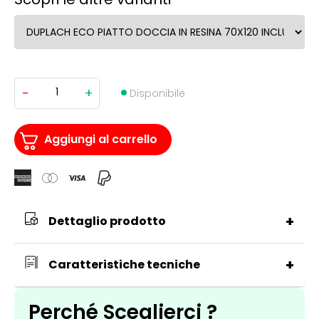
-
+
DUPLACH
Disponibile
ECO
PIATTO
DOCCIA
IN
Aggiungi al carrello
RESINA
70X120
INCLUSO
DI
SIFONE
quantità
+
Dettaglio prodotto
+
Caratteristiche tecniche
Perché Sceglierci ?