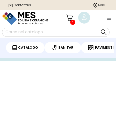
Sedi
Contattaci
0
CATALOGO
SANITARI
PAVIMENTI
Home
/
Sanitari
/
Piatto doccia
/ DUPLACH ECO PIATTO DOCCIA IN RESINA
70X120 INCLUSO DI SIFONE