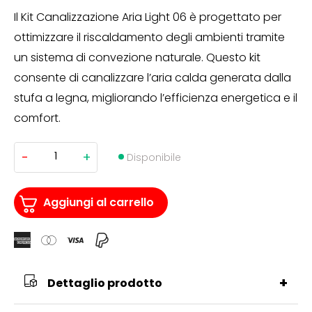
Il Kit Canalizzazione Aria Light 06 è progettato per
ottimizzare il riscaldamento degli ambienti tramite
un sistema di convezione naturale. Questo kit
consente di canalizzare l’aria calda generata dalla
stufa a legna, migliorando l’efficienza energetica e il
comfort.
-
+
MONOBLOCCO
Disponibile
A
LEGNA
LIGHT06
Kit
Aggiungi al carrello
Canalizzazione
Aria
a
Convenzione
Naturale
quantità
+
Dettaglio prodotto