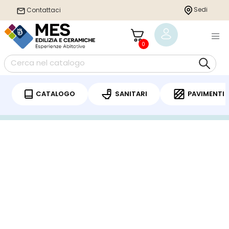
Sedi
Contattaci
0
CATALOGO
SANITARI
PAVIMENTI
Home
/
Stufe
/
Monoblocco legna
/ MONOBLOCCO A LEGNA LIGHT06 Kit
Canalizzazione Aria a Convenzione Naturale