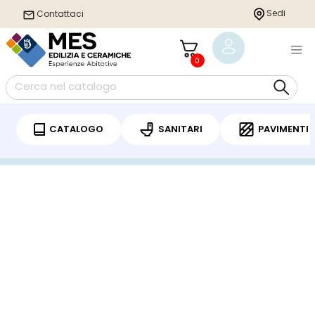
Sedi
Contattaci
0
CATALOGO
SANITARI
PAVIMENTI
Home
/
Rubinetteria
/
Bagno
/
Miscelatore doccia
/ Miscelatore Doccia Fima
Mast con Deviatore Esterno