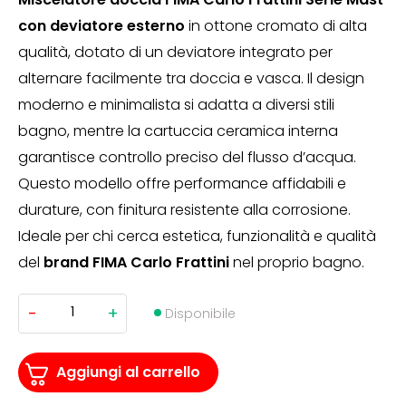
con deviatore esterno
in ottone cromato di alta
qualità, dotato di un deviatore integrato per
alternare facilmente tra doccia e vasca. Il design
moderno e minimalista si adatta a diversi stili
bagno, mentre la cartuccia ceramica interna
garantisce controllo preciso del flusso d’acqua.
Questo modello offre performance affidabili e
durature, con finitura resistente alla corrosione.
Ideale per chi cerca estetica, funzionalità e qualità
del
brand FIMA Carlo Frattini
nel proprio bagno.
-
+
Miscelatore
Disponibile
Doccia
Fima
Mast
con
Aggiungi al carrello
Deviatore
Esterno
quantità