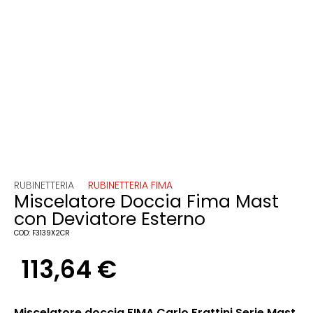
RUBINETTERIA
RUBINETTERIA FIMA
Miscelatore Doccia Fima Mast
con Deviatore Esterno
COD:
F3139X2CR
113,64
€
Miscelatore doccia FIMA Carlo Frattini Serie Mast