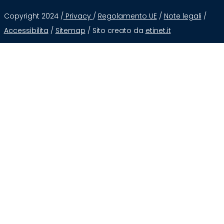
Copyright 2024 /
Privacy
/
Regolamento UE
/
Note legali
/
Accessibilita
/
Sitemap
/ Sito creato da
etinet.it