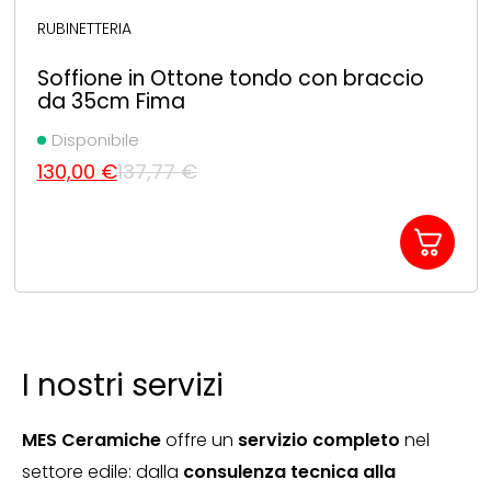
RUBINETTERIA
Soffione in Ottone tondo con braccio
da 35cm Fima
Disponibile
130,00
€
137,77
€
Il
Il
prezzo
prezzo
originale
attuale
era:
è:
137,77 €.
130,00 €.
I nostri servizi
MES Ceramiche
offre un
servizio completo
nel
settore edile: dalla
consulenza tecnica alla