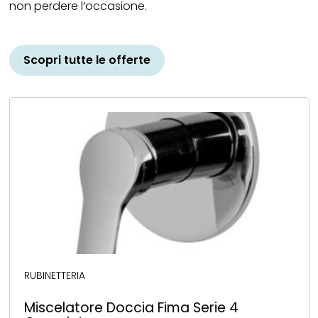
non perdere l’occasione.
Scopri tutte le offerte
Piatti
doccia in
resina:
r
r
r
design,
RUBINETTERIA
Miscelatore Doccia Fima Serie 4