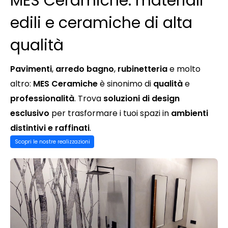
MES Ceramiche: materiali
edili e ceramiche di alta
qualità
Pavimenti
,
arredo bagno
,
rubinetteria
e molto
altro:
MES Ceramiche
è sinonimo di
qualità
e
professionalità
. Trova
soluzioni di design
esclusivo
per trasformare i tuoi spazi in
ambienti
distintivi e raffinati
.
Scopri le nostre realizzazioni