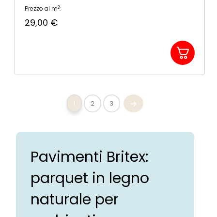
2
Prezzo al m
:
29,00
€
1
2
3
Pavimenti Britex:
parquet in legno
naturale per