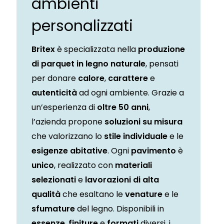
ambienti
personalizzati
Britex
è specializzata nella
produzione
di parquet in legno naturale
, pensati
per donare
calore
,
carattere
e
autenticità
ad ogni ambiente. Grazie a
un’esperienza di
oltre 50 anni
,
l’azienda propone
soluzioni su misura
che valorizzano lo
stile individuale
e le
esigenze abitative
. Ogni
pavimento
è
unico
, realizzato con
materiali
selezionati
e
lavorazioni di alta
qualità
che esaltano le
venature
e le
sfumature
del legno. Disponibili in
essenze
,
finiture
e
formati
diversi, i