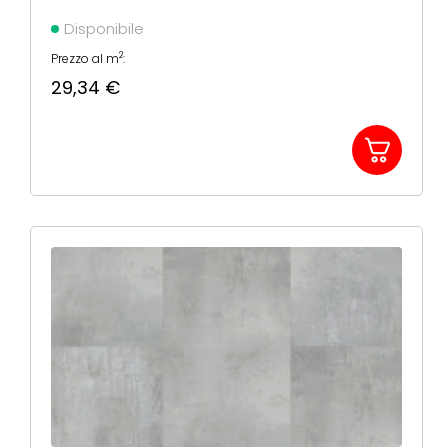
607X303X5MM
Disponibile
2
Prezzo al m
:
29,34
€