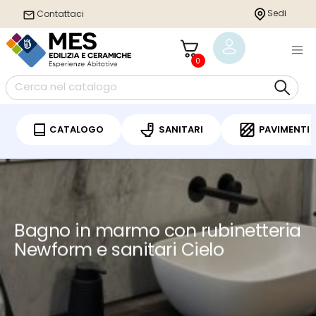
string(0) ""
Sedi
Sedi
Contattaci
Contattaci
0
0
CATALOGO
CATALOGO
SANITARI
SANITARI
PAVIMENTI
PAVIMENTI
Bagno in marmo con rubinetteria
Newform e sanitari Cielo