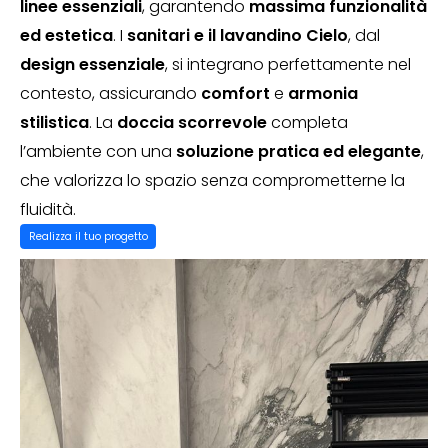
linee essenziali
, garantendo
massima funzionalità
ed estetica
. I
sanitari e il lavandino Cielo
, dal
design essenziale
, si integrano perfettamente nel
contesto, assicurando
comfort
e
armonia
stilistica
. La
doccia scorrevole
completa
l’ambiente con una
soluzione pratica ed elegante
,
che valorizza lo spazio senza comprometterne la
fluidità.
Realizza il tuo progetto