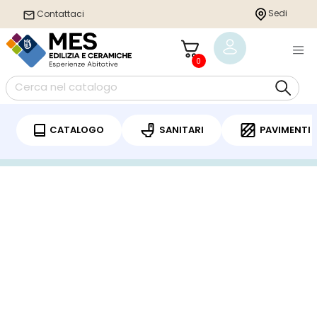
Sedi
Contattaci
0
CATALOGO
SANITARI
PAVIMENTI
Home
/
Rubinetteria
/
Bagno
/
Miscelatore bidet
/ Miscelatore Bidet Con
Scarico Clic-Clac Crolla Linea Ala