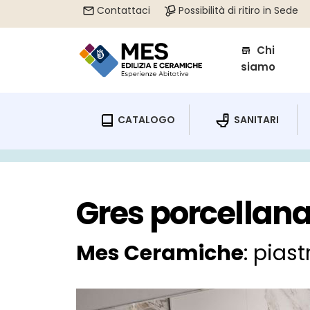
Contattaci
Possibilità di ritiro in Sede
Chi
siamo
CATALOGO
SANITARI
Home
/
Gres porcellanato Moderno
Gres porcellan
Mes Ceramiche
: pias