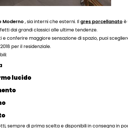
to Moderno
, sia interni che esterni. Il
gres porcellanato
è 
etti dai grandi classici alle ultime tendenze.
 e conferire maggiore sensazione di spazio, puoi sceglier
018 per il residenziale.
ili:
a
rmo lucido
mento
no
to
tti, sempre di prima scelta e disponibili in consegna in poch