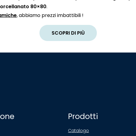
porcellanato 80×80
.
amiche
, abbiamo prezzi imbattibili !
SCOPRI DI PIÙ
ione
Prodotti
Catalogo