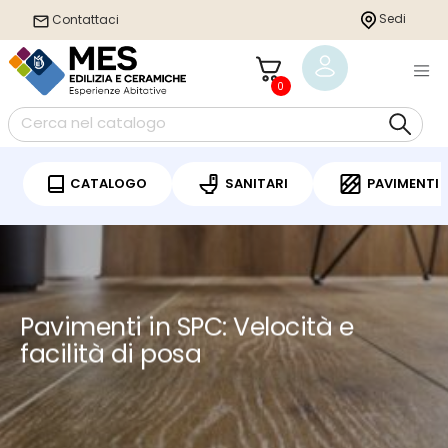
string(14) "categoria-blog"
Sedi
Sedi
Contattaci
Contattaci
0
0
CATALOGO
CATALOGO
SANITARI
SANITARI
PAVIMENTI
PAVIMENTI
Pavimenti in SPC: Velocità e
facilità di posa