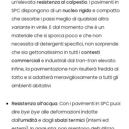
un’elevata
resistenza al calpestio
. I pavimenti in
SPC dispongono di un
nucleo rigido
e compatto
che assorbe i passi meglio di qualsiasi altra
variante in vinile. E dal momento che è un
materiale che si sporca poco e che non
necessita di detergenti specifici, non sorprende
che sia gettonatissimo in tutti i
contesti
commerciali
e industriali dal
tran-tran
elevato.
Infine, la pavimentazione non risulterà fredda al
tatto e si adatterà meravigliosamente a tutti gli
ambienti abitativi.
Resistenza all’acqua
. Con i pavimenti in SPC puoi
dire
bye bye
alle deformazioni indotte
dall’
umidità
e dagli
sbalzi termici
(interni ed
esterni). In aggiunta, non risentono dell’utilizzo