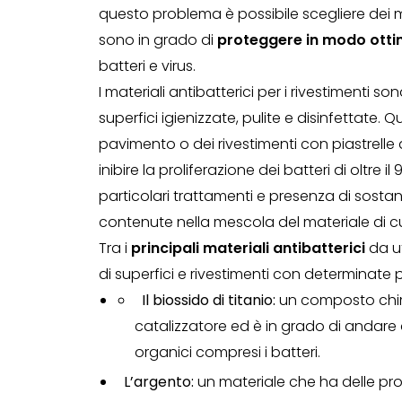
questo problema è possibile scegliere dei ma
sono in grado di
proteggere in modo otti
batteri e virus.
I materiali antibatterici per i rivestimenti so
superfici igienizzate, pulite e disinfettate.
pavimento o dei rivestimenti con piastrelle 
inibire la proliferazione dei batteri di oltre i
particolari trattamenti e presenza di sosta
contenute nella mescola del materiale di c
Tra i
principali materiali antibatterici
da ut
di superfici e rivestimenti con determinate p
Il biossido di titanio:
un composto chim
catalizzatore ed è in grado di andare
organici compresi i batteri.
L’argento:
un materiale che ha delle propr