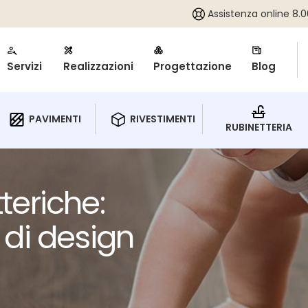
Assistenza online 8.00
Assistenza online 8.00
Servizi
Servizi
Realizzazioni
Realizzazioni
Progettazione
Progettazione
Blog
Blog
RIVESTIMENTI
RIVESTIMENTI
PAVIMENTI
PAVIMENTI
RUBINETTERIA
RUBINETTERIA
tteriche:
, di design