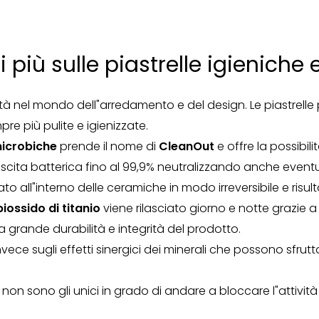
iù sulle piastrelle igieniche 
à nel mondo dell"arredamento e del design. Le piastrelle
re più pulite e igienizzate.
microbiche
prende il nome di
CleanOut
e offre la possibil
scita batterica fino al 99,9% neutralizzando anche eventual
to all"interno delle ceramiche in modo irreversibile e risul
biossido di titanio
viene rilasciato giorno e notte grazie 
grande durabilità e integrità del prodotto.
nvece sugli effetti sinergici dei minerali che possono sfrut
ma non sono gli unici in grado di andare a bloccare l"attività