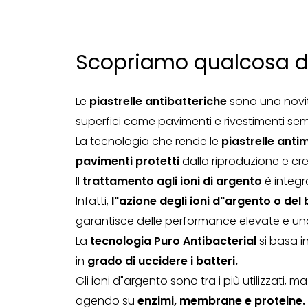
Scopriamo qualcosa di p
Le
piastrelle antibatteriche
sono una novit
superfici come pavimenti e rivestimenti semp
La tecnologia che rende le
piastrelle anti
pavimenti protetti
dalla riproduzione e cre
Il
trattamento agli ioni di argento
è integra
Infatti,
l"azione degli ioni d"argento o del 
garantisce delle performance elevate e una 
La
tecnologia Puro Antibacterial
si basa i
in
grado di uccidere i batteri.
Gli ioni d"argento sono tra i più utilizzati, 
agendo su
enzimi, membrane e proteine.