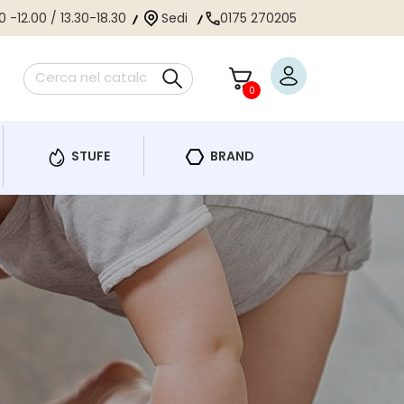
 -12.00 / 13.30-18.30
 -12.00 / 13.30-18.30
Sedi
Sedi
0175 270205
0175 270205
0
0
STUFE
STUFE
BRAND
BRAND