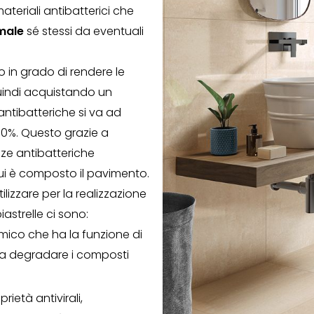
teriali antibatterici che
male
sé stessi da eventuali
no in grado di rendere le
 Quindi acquistando un
antibatteriche si va ad
l 90%. Questo grazie a
nze antibatteriche
ui è composto il pavimento.
ilizzare per la realizzazione
iastrelle ci sono:
ico che ha la funzione di
 a degradare i composti
ietà antivirali,