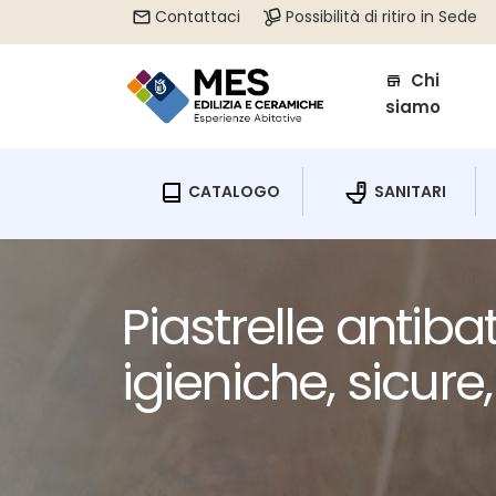
string(14) "categoria-blog"
Contattaci
Contattaci
Possibilità di ritiro in Sede
Possibilità di ritiro in Sede
Chi
Chi
siamo
siamo
CATALOGO
CATALOGO
SANITARI
SANITARI
Piastrelle antiba
igieniche, sicure