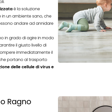
li.
nizzata
è la soluzione
re in un ambiente sano, che
i possono andare ad annidare
o in grado di agire in modo
tire il giusto livello di
rrompere immediatamente il
che portano al trasporto
ione delle cellule di virus e
hio Ragno