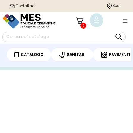
Sedi
Contattaci
0
CATALOGO
SANITARI
PAVIMENTI
Home
/
Pavimenti
/
Parquet
/ BRITEX ROVERE ALPINA 3.0 PIALLATO
1900X190X14MM