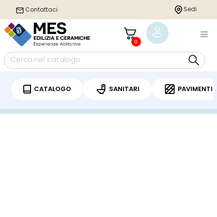
Sedi
Contattaci
0
CATALOGO
SANITARI
PAVIMENTI
Home
/
Pavimenti
/
VINILICO SPC LVT
/ BRITEX SPC 50 SOLID CORE ROVERE ILEX
EFFETTO LEGNO 1220X225X5,5MM