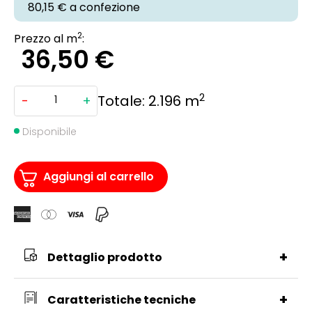
80,15 €
a confezione
2
Prezzo al m
:
36,50
€
2
Totale:
2.196
m
-
+
BRITEX
SPC
50
SOLID
Disponibile
CORE
ROVERE
ILEX
EFFETTO
Aggiungi al carrello
LEGNO
1220X225X5,5MM
quantità
+
Dettaglio prodotto
+
Caratteristiche tecniche