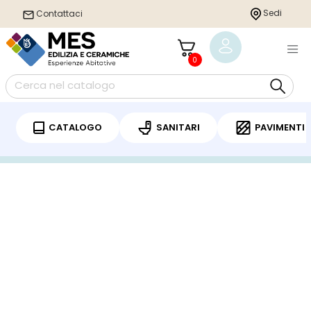
Sedi
Contattaci
0
CATALOGO
SANITARI
PAVIMENTI
Home
/
Pavimenti
/
VINILICO SPC LVT
/ BRITEX SPC 50 SOLID CORE ROVERE
PISTASIA EFFETTO LEGNO 1220X225X5,5MM