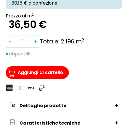
80,15 €
a confezione
2
Prezzo al m
:
36,50
€
2
Totale:
2.196
m
-
+
BRITEX
SPC
50
SOLID
Disponibile
CORE
ROVERE
PISTASIA
EFFETTO
Aggiungi al carrello
LEGNO
1220X225X5,5MM
quantità
+
Dettaglio prodotto
+
Caratteristiche tecniche