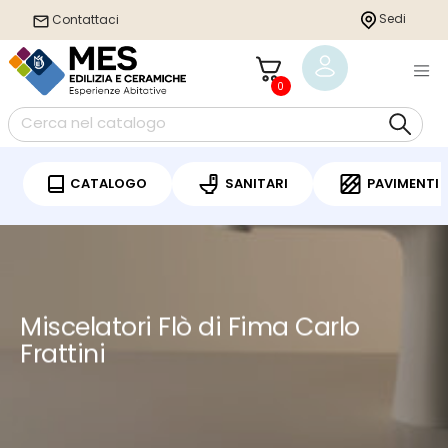
string(14) "categoria-blog"
Sedi
Sedi
Contattaci
Contattaci
0
0
CATALOGO
CATALOGO
SANITARI
SANITARI
PAVIMENTI
PAVIMENTI
Miscelatori Flò di Fima Carlo
Frattini